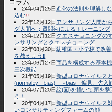
コラム
24年04月25日
進化の法則を理解し
込む
23年12月12日
アンサリング人間か
グ人間へ；質問術によるトレーニング
23年12月12日
クエスチョニングのす
ンサリングとクエスチョニング
23年08月30日
幼稚園・小学校で改善
を教えよう‼
23年06月27日
商品を構成する基本機
三次機能
21年05月19日
新型コロナウイルス
(normalcy bias) ⋆bias 偏見、
20年07月20日
絵(図)を描いて頭を
う！
20年04月17日
新型コロナウイルス
いコンサルティングファームの顔