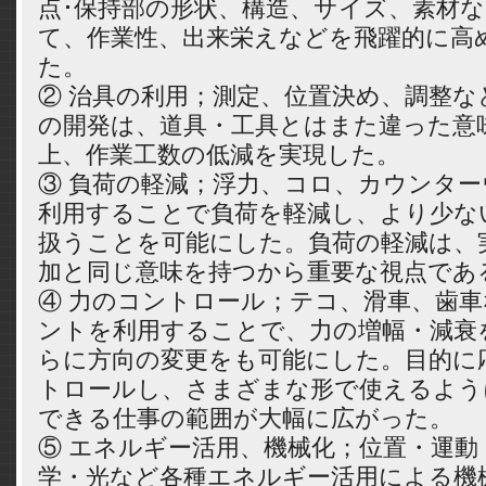
点･保持部の形状、構造、サイズ、素材
て、作業性、出来栄えなどを飛躍的に高
た。
② 治具の利用；測定、位置決め、調整な
の開発は、道具・工具とはまた違った意
上、作業工数の低減を実現した。
③ 負荷の軽減；浮力、コロ、カウンタ
利用することで負荷を軽減し、より少な
扱うことを可能にした。負荷の軽減は、
加と同じ意味を持つから重要な視点であ
④ 力のコントロール；テコ、滑車、歯
ントを利用することで、力の増幅・減衰
らに方向の変更をも可能にした。目的に
トロールし、さまざまな形で使えるよう
できる仕事の範囲が大幅に広がった。
⑤ エネルギー活用、機械化；位置・運動
学・光など各種エネルギー活用による機