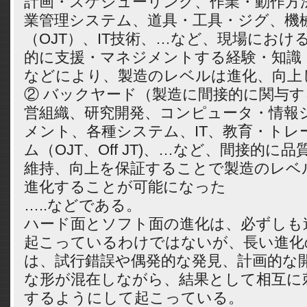
計画・スケジューリング、作業・動作方
業管理システム、道具・工具・ジグ、機
（OJT）、IT技術、…など、現場におけ
的に支援・マネジメントする経験・知識
などにより、製造のレベルは進化、向上
② バックヤード（製造に間接的に関与
営組織、研究開発、コンピュータ・情報
メント、各種システム、IT、教育・トレ
ム（OJT、Off JT)、…など、間接的に
維持、向上を保証することで製造のレベ
進化することが可能になった
…..などである。
ハード面とソフト面の進化は、必ずしも
起こっているわけではないが、長い進化
は、試行錯誤や偶発的な発見、計画的な
な形が混在しながら、結果として相互に
するようにして起こっている。