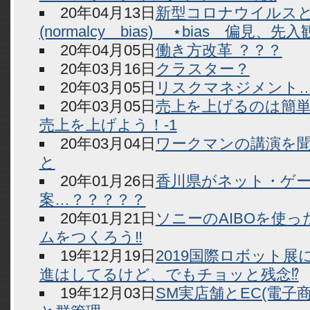
20年04月13日
新型コロナウイルス
(normalcy bias) ⋆bias 偏見、
20年04月05日
働き方改革 ？？？
20年03月16日
クラスター？
20年03月05日
リスクマネジメント
20年03月05日
売上を上げるのは簡
売上を上げよう！-1
20年03月04日
ワークマンの講演を
と
20年01月26日
香川県がネット・ゲ
案…？？？？？
20年01月21日
ソニーのAIBOを使
ムをつくろう‼
19年12月19日
2019国際ロボット
進はしてるけど、でもチョッと残念⁉
19年12月03日
SM実店舗とEC(電子