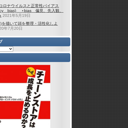
コロナウイルスと正常性バイアス
alcy bias) ⋆bias 偏見、先入観、
み
2021年5月19日
図)を描いて頭を整理・活性化しよ
020年7月20日
ブ