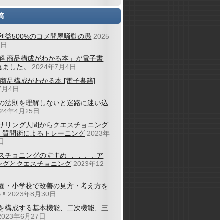
稿
利益500%のコメ問屋騒動の愚
2025
6日
解 商品構成がわかる本」が電子書
れました。
2024年7月4日
 商品構成がわかる本 [電子書籍]
7月4日
の法則を理解しないと迷路に迷い込
024年4月25日
サリング人間からクエスチョニング
；質問術によるトレーニング
2023年
日
スチョニングのすすめ ．．．．ア
ングとクエスチョニング
2023年12
園・小学校で改善の見方・考え方を
‼
2023年8月30日
を構成する基本機能、二次機能、三
2023年6月27日