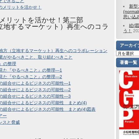
そできること
新型
のメリットを活かせ！
(norm
思い込
メリットを活かせ！第二部
立地するマーケット）再生へのコラ
絵(
う！
2
アーカイ
地方（立地するマーケット）再生へのコラボレーション
業がやるべきこと、取り組むべきこと
著書一覧
』の整理
見た『やるべきこと』の整理―1
見た『やるべきこと』の整理―2
の組合せによるビジネスの可能性―1
の組合せによるビジネスの可能性―2
の組合せによるビジネスの可能性―3
組合せによるビジネスの可能性 まとめ(4)
組合せによるビジネスの可能性 まとめ(4)図表
アー
ンスと脅威