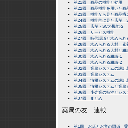
第21回 商品の機能と効用
第22回 商品機能を用いた商
第23回 機能から見た商品構
第24回 機能的に見た店舗、
第25回 店舗・SCの機能-2
第26回 サービス機能
第27回 時代認識と求められ
第28回 求められる人材 素
第29回 求められる人材と組
第30回 求められる組織-1
第31回 求められる組織-2
第32回 業務システムの設計
第33回 業務システム
第34回 情報システムの設計
第35回 情報システムと業務
第36回 小売業の特性とシス
第37回 まとめ
薬局の友 連載
第1回 お店とお客の関係 