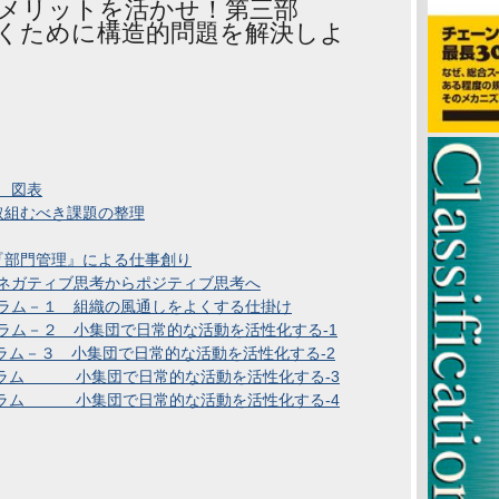
メリットを活かせ！第三部
くために構造的問題を解決しよ
 図表
取組むべき課題の整理
『部門管理』による仕事創り
ネガティブ思考からポジティブ思考へ
ラム－１ 組織の風通しをよくする仕掛け
ラム－２ 小集団で日常的な活動を活性化する-1
ラム－３ 小集団で日常的な活動を活性化する-2
グラム 小集団で日常的な活動を活性化する-3
グラム 小集団で日常的な活動を活性化する-4