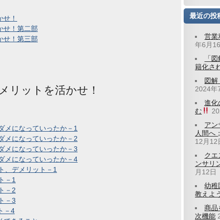
最近の投
かせ！
かせ！第二部
営業
かせ！第三部
年6月1
「図
籍化さ
図解
メリットを活かせ！
2024年
進化
む
2
アン
ダメになっていったか－1
人間へ
ダメになっていったか－2
12月12
ダメになっていったか－3
クエ
ダメになっていったか－4
ンサリ
ト、デメリット－1
月12日
ト－1
幼稚
ト－2
教えよう
ト－3
商品
ト－4
次機能