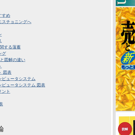
すすめ
エスチョニングへ
ン
ス
に関する薀蓄
ング
式と図解の違い
ト
 図表
ンピュータシステム
ンピュータシステム 図表
メント
表
論