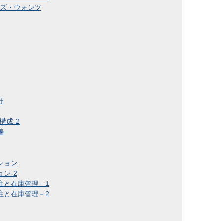
ーズ・ウォンツ
分
構成-2
善
ション
ン-2
注と在庫管理－1
注と在庫管理－2