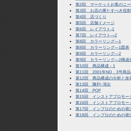
第2回 マーケットお客のニ
第3回 お店の果たすべき役割
第4回 店づくり
第5回 店舗イメージ
第6回 レイアウト-1
第7回 レイアウト―2
第8回 カラーリング―1
第8回 カラーリング―1図表
第9回 カラーリング―2
第9回 カラーリング―2構成
第10回 商品構成－1
第11回 2001年NO．3号商品
第12回 商品構成の分析と改
第13回 陳列･演出
第14回 POP
第15回 インストアプロモー
第16回 インストアプロモーョ
第17回 インプロのための発
第18回 インプロのための発