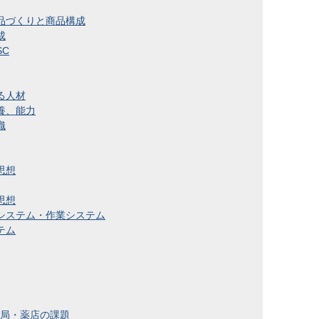
品づくりと商品構成
成
SC
る人材
養、能力
織
思想
思想
システム・作業システム
テム
薬局・薬店の課題