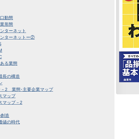
人口動態
就業形態
インターネット
インターネットー②
S
M
C
にある業態
成長の構造
ン
ン－2 業態･主要企業マップ
スマップ
スマップ－2
の創造
価値の時代