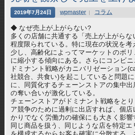
wpmaster
コラム
2019年7月24日
◆ なぜ売上が上がらない?
多くの店舗に共通する「売上が上がらな
程度限られている。特に現在の状況を考
少し、高齢化によってマーケットのボリ
に縮小する傾向にある。さらにコンビニ
ドミナント戦略がカニバリゼーション(canniba
社競合、共食い)を起こしていると問題
に、同質化するチェーンストアの集中出
の奪い合いが激化している。
チェーンストアがドミナント戦略をとり
ア競争のために過剰に出店すれば、個店
かりでなく労働力の確保にも大きく影響
同じ商品を扱う、同じような店を特定エ
を構成するからお客も確実に分散する。