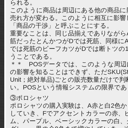
られる。
このように商品は周辺にある他の商品に
売れ方が変わる。このように相互に影響
「商品の干渉」と呼ぶことにする。
重要なことは、同じ品揃えでありながら
筋だったとんかつがDでは死筋、同様にA
では死筋のビーフカツがDでは断トツの
うことである。
＊＊ POSデータでは、このような周
の影響を知ることはできず、ただSKU(Stock
Unit；絶対単品)ごとの販売数量だけで
い。POSという情報システムの限界であ
③ポロシャツ
ポロシャツの購入実験は、A赤と白2色
していき、Fでアクセントカラーの赤、
ム、パープル、ベーシックカラーの白、