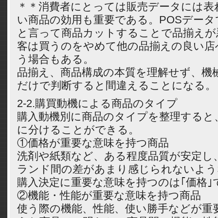
＊＊消費者にとっては販売データには表
い商品の効用も重要である。POSデー
と言って商品カットすることで品揃えが
客は買うのをやめて他の品揃えの良い店
う場合もある。
品揃え、商品構成の本質を理解せず、機械
だけで判断すると間違えることになる。
2-2.購買動機による商品のタイプ
購入動機別に商品のタイプを整理すると
に分けることができる。
①価格が重要な意味を持つ商品
洗剤や紙類など、ある程度品質が安定し
ランド間の差があまり感じられないよう
購入決定に重要な意味を持つのは｢価格｣
②機能・性能が重要な意味を持つ商品
使う際の機能、性能、使い勝手などが重