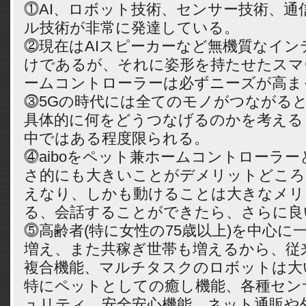
⓵AI、ロボット技術、センサー技術、通
ル技術が非常に発達している。
⓶現在はAIスピーカーなど無機質なイン
けであるが、それに姿形を持たせたスマ
ームコントローラーは必ずニーズが高ま
⓷5Gの時代には全てのモノがつながる
具体的に何をどうつなげるのかを考える
中ではある程度限られる。
⓸aiboをペット兼ホームコントローラ
さ的にも大きいことがデメリットどころ
えなり、しかも動けることは大きなメリ
る、会話することができたら、さらに良
⓹高齢者(特に女性の75歳以上)を中心に
増え、また共稼ぎ世帯も増えるから、従
複合機能、マルチタスクのロボットは大
特にペットとしての癒し機能、各種セン
ュリティ、安全安心機能、ネット通販や