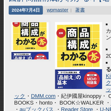
wpmaster
著書
2024年7月4日
2
K
ック
・
DMM.com
・紀伊國屋kinoppy・ 
BOOKS・honto・ BOOK☆WALKER ・
・
auブックパス
・
Reader Store
・
U-N