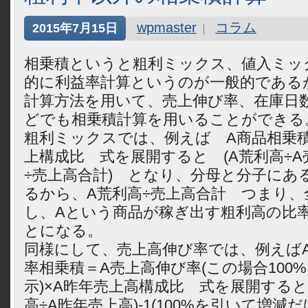
wpmaster
コラム
2015年7月15日
相乗積というと粗利ミックス、値入ミッ
的に利益率計算というのが一般的である
計算方法を用いて、売上伸び率、在庫日
どでも相乗積計算を用いることができる
粗利ミックスでは、例えば A商品相乗積
上構成比 式を展開すると (A荒利高÷A売
÷売上高合計) となり、分母と分子にあ
るから、A荒利高÷売上高合計 つまり、
し、Aという商品が稼ぎ出す粗利高の比
とになる。
同様にして、売上高伸び率では、例えば
率相乗積＝A売上高伸び率(この場合100
示)×A昨年売上高構成比 式を展開すると
高÷A昨年売上高)-1(100%を引いて増減だ