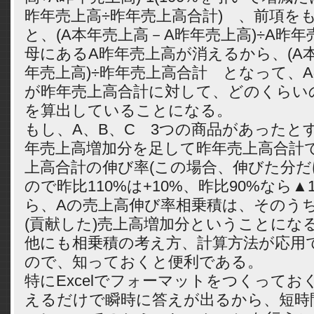
昨年売上高÷昨年売上高合計) 、前項を
と、(A本年売上高－A昨年売上高)÷A昨
母にあるA昨年売上高が消えるから、(A
年売上高)÷昨年売上高合計 となって、
が昨年売上高合計に対して、どのくらい
を算出していることになる。
もし、A、B、C 3つの商品があったと
年売上高増加分を足して昨年売上高合計
上高合計の伸び率(この場合、伸びた分
ので昨比110%は+10%、昨比90%なら▲
ら、Aの売上高伸び率相乗積は、そのう
(貢献した)売上高増加分ということにな
他にも相乗積の考え方、計算方法が応用
ので、知っておくと便利である。
特にExcelでフォーマットをつくってお
えるだけで瞬時に答えが出るから、短時