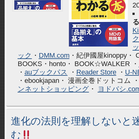
2
K
ック
・
DMM.com
・紀伊國屋kinoppy・ 
BOOKS・honto・ BOOK☆WALKER ・
・
auブックパス
・
Reader Store
・
U-N
・ebookjapan・ 漫画全巻ドットコム 
ンネットショッピング
・
ヨドバシ.co
進化の法則を理解しないと
む