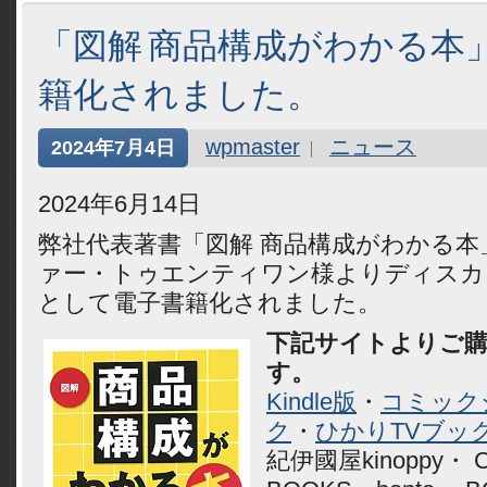
「図解 商品構成がわかる本
籍化されました。
wpmaster
ニュース
2024年7月4日
2024年6月14日
弊社代表著書「図解 商品構成がわかる
ァー・トゥエンティワン様よりディスカヴ
として電子書籍化されました。
下記サイトよりご
す。
Kindle版
・
コミック
ク
・
ひかりTVブッ
紀伊國屋kinoppy・ 