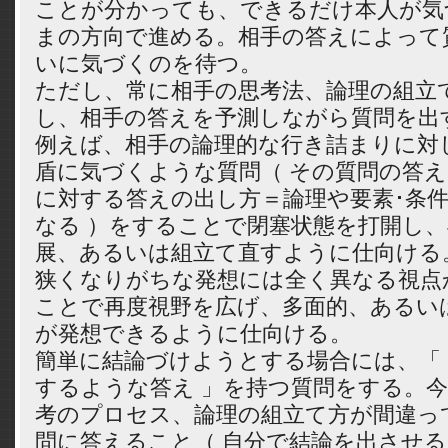
ことが分かっても、できるだけ本人が気
まの方向で進める。相手の答えによって
いに気づくのを待つ。
ただし、常に相手の思考法、論理の組立
し、相手の答えを予測しながら質問を出
例えば、相手の論理的な行き詰まりに対
盾に気づくような質問（ その質問の答
に対する答えの出し方＝論理や要素･条
なる ）をすることで閉塞状態を打開し
展、あるいは組立て直すように仕向ける
狭くなりがちな発想には全く異なる視点
ことで再度視野を広げ、多面的、あるい
が発想できるように仕向ける。
簡単に結論づけようとする場合には、「
するような答え 」を持つ質問をする。
考のプロセス、論理の組立て方が間違っ
問に答えること（ 自分で結論を出させる