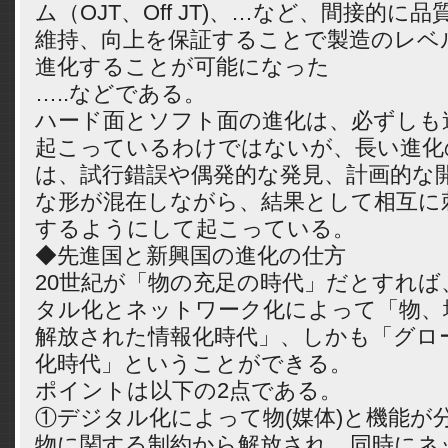
ム（OJT、Off JT)、…など、間接的に
維持、向上を保証することで製造のレベ
進化することが可能になった
…..などである。
ハード面とソフト面の進化は、必ずしも
起こっているわけではないが、長い進化
は、試行錯誤や偶発的な発見、計画的な
な形が混在しながら、結果として相互に
するようにして起こっている。
◆先進国と新興国の進化の仕方
20世紀が「物の充足の時代」だとすれば
タル化とネットワーク化によって「物、
解放された情報化時代」、しかも「グロ
化時代」ということができる。
ポイントは以下の2点である。
①デジタル化によって物(媒体)と機能が
物に関する制約から解放され、同時にネ