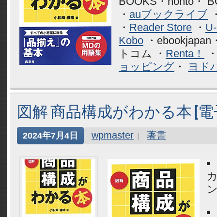
BOOKS・honto・ 
・
auブックライブ
・
Reader Store
・
U
Kobo
・ebookjap
トコム ・
Renta！
ョッピング
・
ヨドバ
図解 商品構成がわかる本 [電
wpmaster
著書
2024年7月4日