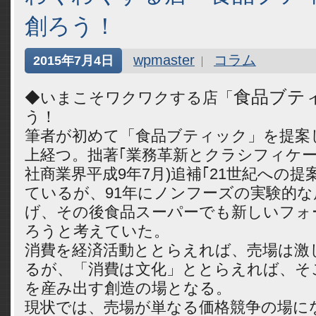
創ろう！
wpmaster
コラム
2015年7月4日
食品ブテ
◆いまこそワクワクする店「
う！
筆者が初めて「食品ブティック」を提案し
上経つ。拙著｢業務革新とクラシフィケー
社商業界平成9年7月)追補｢21世紀への提
ているが、91年にノンフーズの実験的
げ、その後食品スーパーでも新しいフォ
ろうと考えていた。
消費を経済活動ととらえれば、売場は激
るが、「消費は文化」ととらえれば、そ
を産み出す創造の場となる。
現状では、売場が単なる価格競争の場に