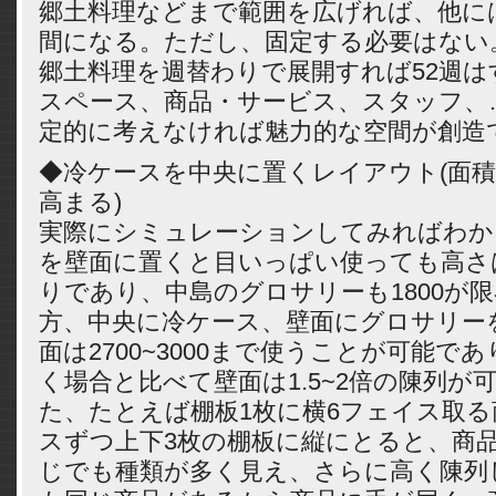
郷土料理などまで範囲を広げれば、他に
間になる。ただし、固定する必要はない。
郷土料理を週替わりで展開すれば52週は
スペース、商品・サービス、スタッフ、
定的に考えなければ魅力的な空間が創造
◆冷ケースを中央に置くレイアウト(面
高まる)
実際にシミュレーションしてみればわか
を壁面に置くと目いっぱい使っても高さは1
りであり、中島のグロサリーも1800が
方、中央に冷ケース、壁面にグロサリー
面は2700~3000まで使うことが可能で
く場合と比べて壁面は1.5~2倍の陳列が
た、たとえば棚板1枚に横6フェイス取る
スずつ上下3枚の棚板に縦にとると、商
じでも種類が多く見え、さらに高く陳列