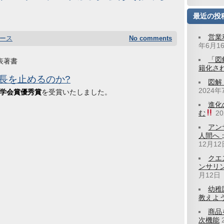
最近の投
営業
ース
No comments
年6月1
「図
表著書
籍化さ
長を止めるのか?
図解
2024年
度学会賞優秀賞
を受賞いたしました。
進化
む
2
アン
人間へ
12月12
クエ
ンサリ
月12日
幼稚
教えよう
商品
次機能