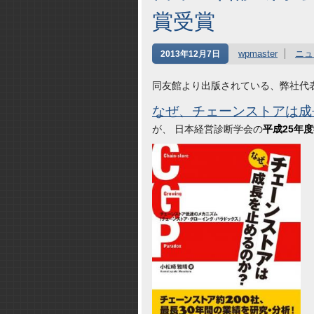
賞受賞
wpmaster
ニュ
2013年12月7日
同友館より出版されている、弊社代
なぜ、チェーンストアは成
が、 日本経営診断学会の
平成25年