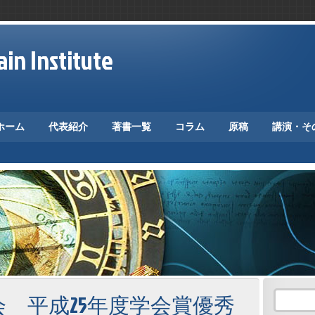
in Institute
ホーム
代表紹介
著書一覧
コラム
原稿
講演・そ
 平成25年度学会賞優秀