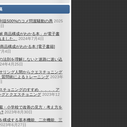
稿
利益500%のコメ問屋騒動の愚
2025
6日
解 商品構成がわかる本」が電子書
れました。
2024年7月4日
 商品構成がわかる本 [電子書籍]
7月4日
の法則を理解しないと迷路に迷い込
024年4月25日
サリング人間からクエスチョニング
；質問術によるトレーニング
2023年
日
スチョニングのすすめ ．．．．ア
ングとクエスチョニング
2023年12
園・小学校で改善の見方・考え方を
‼
2023年8月30日
を構成する基本機能、二次機能、三
2023年6月27日