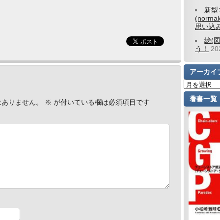
新型
(norm
思い込
絵(
う！
2
アーカイ
著書一覧
はありません。
※
が付いている欄は必須項目です