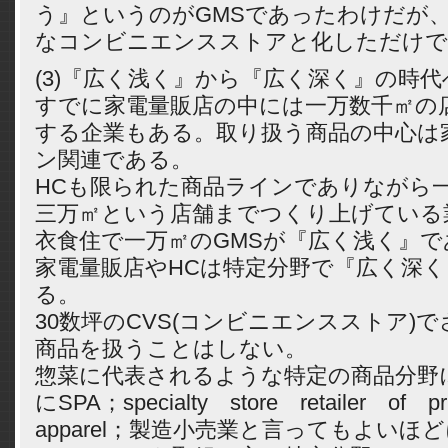
う』というのがGMSであったわけだが
なコンビニエンスストアと化しただけで
(3)『広く浅く』から『広く深く』の時代
すでに家電量販店の中には一万数千㎡の
する企業もある。取り扱う商品の中心は
ン関連である。
HCも限られた商品ラインでありながら
三万㎡という店舗までつくり上げている
衣食住で一万㎡のGMSが『広く浅く』
家電量販店やHCは特定分野で『広く深
る。
30数坪のCVS(コンビニエンスストア)
商品を扱うことはしない。
惣菜に代表されるような特定の商品分野
にSPA；specialty store retailer of p
apparel；製造小売業と言ってもよいほ