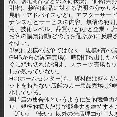
品、話題商品などの入荷状況)、価格(実
引率)、接客(商品に対する説明の分かり
見解・アドバイスなど)、アフターサービ
ナンスなどサービスの内容、無償の範囲
用、技術レベル、品質など)など企業・
お客の購買行動(どの店を選ぶか)に反映
やすい。
単純に規模の競争ではなく、規模+質の
GMSからは家電売場(一時期打ち出した
ぐに絶ち切れ)が消え、スポーツ売場も
しか残っていない。
HC(ホームセンター)も、資材館は盛ん
ットを持たない店舗のカー用品売場は消
小している。
専門店の集合体というように質的競争力
り、規模的拡大だけで競争力を維持する
『近い』『安い』以外の来店理由が『大