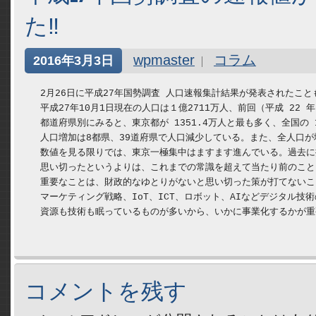
た‼
wpmaster
コラム
2016年3月3日
　2月26日に平成27年国勢調査 人口速報集計結果が発表されたこ
　平成27年10月1日現在の人口は１億2711万人、前回（平成 22
　都道府県別にみると、東京都が 1351.4万人と最も多く、全国の 
　人口増加は8都県、39道府県で人口減少している。また、全人口が増加
　数値を見る限りでは、東京一極集中はますます進んでいる。過去に
　思い切ったというよりは、これまでの常識を超えて当たり前のこと
　重要なことは、財政的なゆとりがないと思い切った策が打てないこ
　マーケティング戦略、IoT、ICT、ロボット、AIなどデジタル
コメントを残す