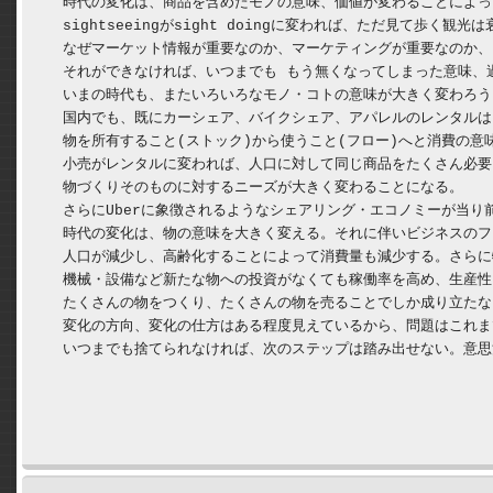
　時代の変化は、商品を含めたモノの意味、価値が変わることによっ
　sightseeingがsight doingに変われば、ただ見て歩
　なぜマーケット情報が重要なのか、マーケティングが重要なのか、
　それができなければ、いつまでも もう無くなってしまった意味、
　いまの時代も、またいろいろなモノ・コトの意味が大きく変わろう
　国内でも、既にカーシェア、バイクシェア、アパレルのレンタルは
　物を所有すること(ストック)から使うこと(フロー)へと消費の意
　小売がレンタルに変われば、人口に対して同じ商品をたくさん必要
　物づくりそのものに対するニーズが大きく変わることになる。

　さらにUberに象徴されるようなシェアリング・エコノミーが当り
　時代の変化は、物の意味を大きく変える。それに伴いビジネスのフ
　人口が減少し、高齢化することによって消費量も減少する。さらに
　機械・設備など新たな物への投資がなくても稼働率を高め、生産性
　たくさんの物をつくり、たくさんの物を売ることでしか成り立たな
　変化の方向、変化の仕方はある程度見えているから、問題はこれま
　いつまでも捨てられなければ、次のステップは踏み出せない。意思