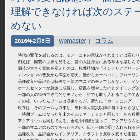
理解できなければ次のステ
めない
wpmaster
コラム
2016年2月6日
　時代の変化を感じるのは、モノ・コトの意味がそれまでとは変わり
　例えば、園芸の世界を見ると、昔の人は身近にある草木を楽しんで
　園芸が大きく意味を変えたのは、観葉植物が「インテリアグリーン
　マンションの普及から洋室が増え、畳からカーペット、フローリン
　品種改良や品評会は特殊な一部のマニアのモノでしかないが、イン
　ホームセンターが急激に成長し、店数を増やしたのとタイミング的
　一部の人の特殊で専門的なモノから、誰でも取り入れることのでき
　その後、いったんブームは収束するが、新たに「ガーデニング」「
　現在は、そのブームも収束し、東日本大震災以降の省エネからはじ
　一時期ブームになった年末のイルミネーションと同じで、ある程度
　アクアリウムも同じである。金魚や錦鯉と違って、アクアリウムと
　一部のマニアのものであったものが、広く一般に受け入れられる時
　品種改良、品評会からインテリア、クラフトと意味を変えた園芸、