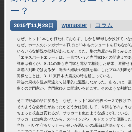
ー？
wpmaster
コラム
2015年11月28日
　なぜ、ヒット1本しか打たれておらず、しかも85球しか投げていな
　なぜ、ホームのシンガポール戦では23本ものシュートを打ちながら
　いろいろな解説や批判があったが、また、別の角度から見てみると
　「エキスパートエラー」は、一言でいうと専門家ゆえの間違えであ
　詳細は省くが、9.11の際も専門家と電話で相談した結果、避難
　咄嗟の判断ではあるが、過去の経験や知識を基にしたプロの判断が
　同様なことは、3.11東日本大震災の時も起こっている。

　津波の規模を読み間違えて結果的に避難しなかった。あるいは、震
　多くの専門家が、専門家ゆえに間違いを起こす。そのような判断に
　そこで野球の話に戻ると、なぜ、ヒット1本の完投ペースで投げて
　そのような必要性があったかどうかは別にして、今回もそのような
　ちょっと視点は変わるが、サッカーも似たような感じがしている。

　サッカーは知恵比べだから、スペインがワールドカップで優勝した
　当然、引いて守るサッカーが良いか悪いかの議論は意味がなく、引
　ここでのエキスパートエラーは、サッカーのフォーメーション、そ