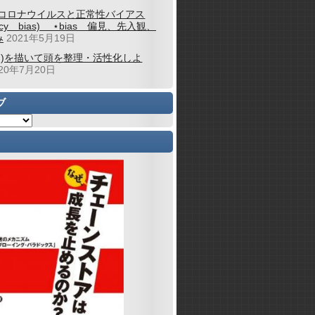
コロナウイルスと正常性バイアス
alcy bias) ⋆bias 偏見、先入観、
み
2021年5月19日
図)を描いて頭を整理・活性化しよ
020年7月20日
ブ