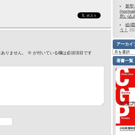
新型
(norm
思い込
絵(
う！
2
アーカイ
はありません。
※
が付いている欄は必須項目です
著書一覧