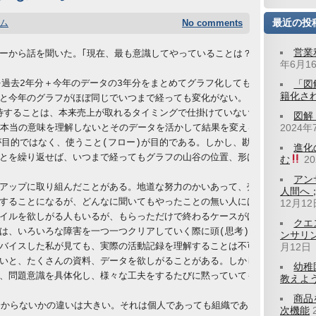
最近の投
ム
No comments
営業
ーから話を聞いた。｢現在、最も意識してやっていることは？｣という問いに
年6月1
を過去2年分＋今年のデータの3年分をまとめてグラフ化してもらっていた。

「図
籍化さ
と今年のグラフがほぼ同じでいつまで経っても変化がない。

期待することは、本来売上が取れるタイミングで仕掛けていない、売れるタイ
図解
2024年
、本当の意味を理解しないとそのデータを活かして結果を変えることができない
が目的ではなく、使うこと(フロー)が目的である。しかし、勘違いすると記
進化
とを繰り返せば、いつまで経ってもグラフの山谷の位置、形は変わらない。欠
む
2
アン
アップに取り組んだことがある。地道な努力のかいあって、売上、客数とも確
人間へ
することになるが、どんなに聞いてもやったことの無い人にはなかなか本質が
12月12
イルを欲しがる人もいるが、もらっただけで終わるケースがほとんどである。
クエ
は、いろいろな障害を一つ一つクリアしていく際に頭(思考)を整理するため
ンサリ
バイスした私が見ても、実際の活動記録を理解することは不可能だから、資料
月12日
いと、たくさんの資料、データを欲しがることがある。しかし、それらは人か
幼稚
、問題意識を具体化し、様々な工夫をするたびに黙っていてもどんどん溜まっ
教えよう
商品
か分からないかの違いは大きい。それは個人であっても組織であっても同じことで
次機能