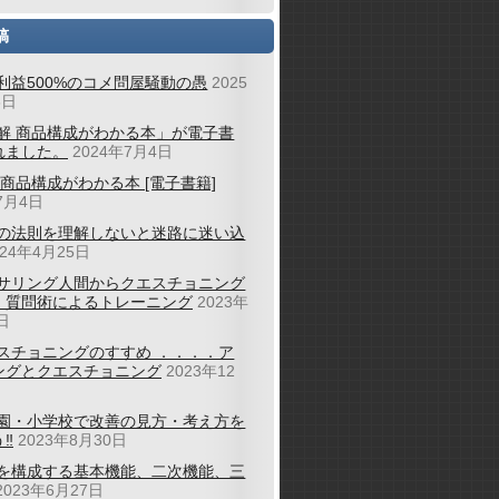
稿
利益500%のコメ問屋騒動の愚
2025
バイヤーから返ってきた答えは「店への十分な対応をするために本部にいて直
6日
解 商品構成がわかる本」が電子書
れました。
2024年7月4日
ミングに欠品を起こして売りそこなっている、仕掛けのタイミングが速すぎる
 商品構成がわかる本 [電子書籍]
7月4日
。

録すること(データ蓄積のための機械的作業)ばかり一生懸命になって使うこ
の法則を理解しないと迷路に迷い込
品を起こす所まで同じだともう笑うしかない。

024年4月25日
サリング人間からクエスチョニング
実に伸び、店のモチベーションも非常に高まっていった。

；質問術によるトレーニング
2023年
理解ができない。

日


スチョニングのすすめ ．．．．ア
に使った道具である。仮説を立てて実験し、そこから見つかった問題をさらに
ングとクエスチョニング
2023年12
やデータをもらってもまず見ることはない。

らもらってたくさん持つことに意味があるのではない。

園・小学校で改善の見方・考え方を
ていくから、改善の進捗(状況がどんどん変わる)とともにほとんど意味を持
‼
2023年8月30日
を構成する基本機能、二次機能、三
ある。

2023年6月27日