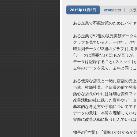
wpmaster
コラ
2015年11月2日
　ある企業で不振対策のためにバイヤ
　ある企業で52週の販売実績データ
　グラフを見ていると、一昨年、昨年
　時系列データ(52週のグラフ)に
　｢データは重要だ｣と誰もが言うが
　データは記録すること(ストック)
　去年のデータを見て、去年と同じこ
　ある優秀な店長と一緒に店舗の売上
　当然、幹部社員、全店長の前で発表
　熱心な店長の中には詳細な資料ファ
　改善活動の後に残った資料やデータ
　基本的な考え方や手順についてアド
　データの意味、本質を理解していな
　実際に改善活動に取り組んでいれば
　物事の｢本質｣、｢意味｣が分かる