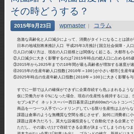
その時どうする？
wpmaster
コラム
2015年9月23日
　急激な高齢化と人口減少によって、消費がタイトになることは誰が
　日本の地域別将来推計人口 平成25年3月推計(国立社会保障・人
①人口の減り方は、現在の人口規模とは関係なく起こる。大都市も小
②人口減少に大きく影響するのは｢2015年時点の総人口に占める65
③2015年から2025年までの10年間が最も高齢者が増加する速度が速
④2015年の生産年齢人口指数(2010年＝100)が小さい都市(
⑤2025年時点の生産年齢人口指数(2010年＝100)に大きく影響を
　すでに一部では人の確保ができずに企業存続すら危ぶまれるような
　仮に労働力が８０%になった場合、現在の生産性を維持するには、生産
　セブン&アイ ネットスーパー西日暮里店は約600mのベルトコ
　商品を一つ一つ人手でハンドリングしている限り生産性は上がらな
　課題は倉庫のような無機質な空間を感じさせず、如何に消費者に小
　課題は資本力だろう。莫大な設備投資をして自動化できる企業とで
　ただし、その違いだけで存続できる企業が決まってしまうのもつま
　資本力がない企業は｢知恵｣を出し、ブランドの確立、新規ビジネス