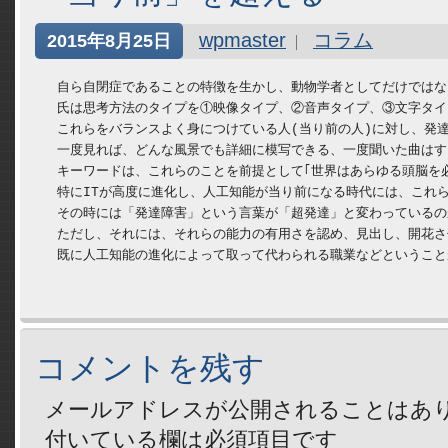
wpmaster
コラム
2015年8月25日
　自ら自閉症であることの特徴を生かし、動物学者としてだけではなく、
　氏は思考方法のタイプを①映像タイプ、②音声タイプ、③文字タイ
　これらをバランスよく身につけている人(当り前の人)に対し、発達
　一度見れば、どんな風景でも詳細に模写できる、一度聞いた曲はすぐ
　キーワードは、これらのことを前提として｢世界はあらゆる頭脳を必
　特にITが高度に進化し、人工知能が当り前になる時代には、これら
　その時には「発達障害」という言葉が「超発達」と変わっているの
　ただし、それには、それらの能力の有用さを認め、見出し、開花さ
　既に人工知能の進化によって取って代わられる職業などということ
コメントを残す
メールアドレスが公開されることはあ
付いている欄は必須項目です