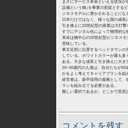
まさにサービス革命といえる状況が
設備という物｣を事業の前提とする
ジネスモデルに脅かされることにな
日本だけではなく、様々な国の成長
引き換えに20世紀型の産業は大打撃
すでにデジタル化によって物理的な
革命は物中心の20世紀型ビジネスモ
意味している。
東京近郊に位置するベッドタウンの
している。ホワイトカラーが最も多
ある。大きな成長と引き換えに大き
20~30歳代の人達は、自分たちが
かをよく考えてキャリアプランを組
経営者は、新卒採用の責務として、
ランを組み立てる必要がある。
難しい選択であるが、どこかで意思
コメントを残す