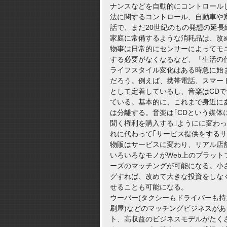
ナンスなどを自動的にコントロール
法に関するコントロール、自動車や
話で、まだ20世紀のもの発想の延長
家庭に常備するような消耗品は、改
物事は日常的にセンサーによってモ
する必要がなくなるなど、「生活の
ライフスタイル変化はある時急に始
だろう。例えば、携帯電話、スマー
として定着しているし、音楽はCDで
ている。基本的に、これまで身近にあっ
は分離する。音楽は｢CDという媒体
聞く権利を購入する｣ようにに変わっ
れに代わって｢サービス提供をするサ
物販はサービスに変わり、リアル店舗
いろいろなモノがWeb上のプラッ
ーズのマッチングが可能になる。小さ
グすれば、改めて大きな投資をしな
せることも可能になる。
ウーバー(タクシーもドライバーも持
刷屋)などのマッチングビジネスが
ト、高収益のビジネスモデルがたく