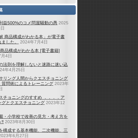
稿
利益500%のコメ問屋騒動の愚
2025
6日
解 商品構成がわかる本」が電子書
れました。
2024年7月4日
 商品構成がわかる本 [電子書籍]
7月4日
の法則を理解しないと迷路に迷い込
024年4月25日
サリング人間からクエスチョニング
；質問術によるトレーニング
2023年
日
スチョニングのすすめ ．．．．ア
ングとクエスチョニング
2023年12
園・小学校で改善の見方・考え方を
‼
2023年8月30日
を構成する基本機能、二次機能、三
2023年6月27日