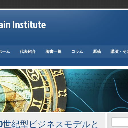
in Institute
ホーム
代表紹介
著書一覧
コラム
原稿
講演・そ
20世紀型ビジネスモデルと