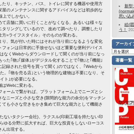
したり、キッチン、バス、トイレに関する機器や使用方
新型
家屋のメンテナンスに関するアドバイスなどは初歩的な
(norm
線上でしかない。
思い込
めて店舗に買いに行くことがなくなる、あるいは様々な
絵(
ニタリングしているので、改めて調べたり、調整したり
う！
2
仕方=ライフスタイル」そのものが変わる。
まり、気が付いた時にはそれが当り前になるような変化
アーカイ
トフォンは日常的に手放せないほど重要な便利デバイス
はなくWebからダウンロードして聞くのが当り前になっ
た｢物｣｢媒体｣がデジタル化することで｢物｣と｢機能｣
著書一覧
に記録された信号を買って聞く｣のではなく、｢Webから
た。｢物を売る店｣という物理的な建物は不要になり、そ
イト｣が必要になる。
はWebに変わる。
トフォームで繋がれば、プラットフォーム上でニーズとシ
なニーズと小さな空き(隙間的な能力の余分)をマッチン
くても小さな空きをかき集めて巨大な能力として機能さ
たないタクシー会社)、ラクスル(印刷工場を持たない印
あらゆる分野に拡大すれば、巨大な投資をしないローコス
さん出現する。