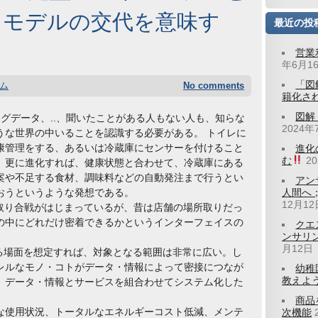
スモデルの交代を意味す
最近の投
営業
年6月1
「図
ム
No comments
籍化さ
図解
、ビッグデータ、..、聞いたことがある人もない人も、知らな
2024年
うな世界の中いることを認識する必要がある。 トイレに
康管理をする、あるいは冷蔵庫にセンサーを付けること
進化
む
2
、更に進化すれば、健康状態と合わせて、冷蔵庫にある
案や不足する食材、調味料などの自動発注まで行うとい
アン
おうというような発想である。
人間へ
12月12
陣取り合戦がはじまっているが、昔は店舗の場所取りだっ
の中にどれだけ密着できるかというインターフェイスの
クエ
ンサリ
月12日
ゆる場面を想定すれば、対象となる範囲は非常に広い。し
レルなモノ・コトがデータ・情報によって密接につなが
幼稚
教えよう
、データ・情報とサービスを組合わせてシステム化した
。
商品
な使用状況、トータルなエネルギーコスト低減、メンテ
次機能