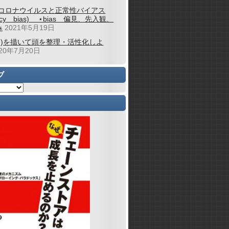
コロナウイルスと正常性バイアス
alcy bias) ⋆bias 偏見、先入観、
み
2021年5月19日
図)を描いて頭を整理・活性化しよ
020年7月20日
ブ