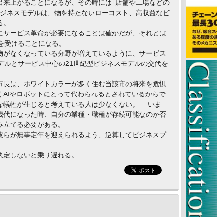
出来上がることになるが、その時には｢店舗や工場などの
ビジネスモデルは、物を持たないローコスト、高収益なビ
る。
にサービス革命が必要になることは確かだが、それとは
を受けることになる。
物がなくなっている分野が増えているように、サービス
デルとサービス中心の21世紀型ビジネスモデルの交代を
市長は、ホワイトカラーが多く住む当該市の将来を危惧
くAIやロボットにとって代わられるとされているからで
な犠牲が生じると考えている人は少なくない。 いま
50歳代になった時、自分の業種・職種が存続可能なのか否
み立てる必要がある。
彼らが無事定年を迎えられるよう、逆算してビジネスプ
決定しないと乗り遅れる。