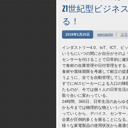
21世紀型ビジネ
る！
wpmaster
コラ
2016年1月25日
インダストリー4.0、IoT、ICT
いうちにいつの間にか自分がそのよ
センサーを付けることで日常的に健
で食材の在庫管理や日付管理をする
食材や賞味期限を考慮して献立の提
うように、全てを自動管理してしま
すでにAIスピーカーによる入口の
たものが、今では個々人の日常生活
取り合いに変わっている。
24時間、365日、日常生活のあら
かも今までは物理的な物というパラ
っていくから、デバイス、センサー
企業が圧倒的多くを握ることになる
様々な家電製品の使用状況から最適