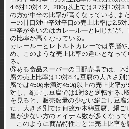
4.6対10対4.2、200g以上では3.7対10
の方が中辛の比率が高くなっている｡ま
ーの甘口対中辛対辛口の売上比率は2.5対
中辛が多いのはカレールーと同じだが、
の比率が高くなっている｡
カレールーとレトルトカレーでは客層や
め、このような売上比率の違いとなって
る｡
⑥ある食品スーパーの日配売場では、木
腐の売上比率は10対8.4｡豆腐の大きさ
腐では450g未満対450g以上の売上比率
対し、絹ごし豆腐では1対3と逆転する｡
を見ると、販売数量の少ない絹ごし豆腐
た、大きさ別では何故か木綿豆腐、絹ご
量が少ない方のアイテム数が多くなって
このように商品特性ごとに売上比率を