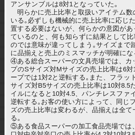
アンサンブルは8対1となっていた｡
明らかに売上比率と取扱いアイテム数
いる｡必ずしも機械的に売上比率に応じ
置する必要はないが、何らかの意図があ
ているのと、何も知らずに結果として比
のでは意味が違ってしまう｡サイズまで
に品揃えと売上のミスマッチが明確にな
④ある総合スーパーの文具売場では、カ
プのSサイズ対Mサイズの売上比率は6対
ープでは1対2と逆転する｡また、フラッ
サイズ対B5サイズの売上比率は10対8.
イルになると10対4.5、パンチレスファイ
逆転する｡お客の使い方によって、同じ
ズの売上比率は変わるが、品揃えは全て
る｡
⑤ある食品スーパーの加工食品売場では
口対中辛対辛口の売上比率が4.2対10対3.8