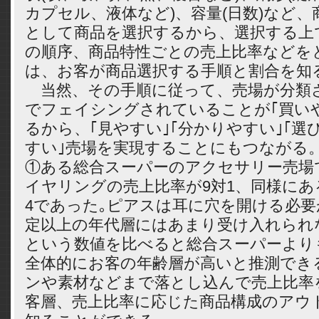
カプセル、液体など)、容量(日数)など
として商品を選択するから、選択する上
の順序、商品特性ごとの売上比率などを
は、お客が商品選択する手順と割合を知
当然、その手順に従って、売場が分類
でフェイシングされていることが｢買い
るから、｢見やすい｣｢分かりやすい｣｢選
すい｣売場を実現することにもつながる
①ある総合スーパーのアクセサリー売場
イヤリングの売上比率が9対1、同様にあ
4であった｡ピアスは耳に穴を開ける必
定以上の年代層にはあまり受け入れられない
という数値を比べると総合スーパーより
全体的にお客の年齢層が高いと推測でき
ンや素材などまで落とし込んで売上比率
客層、売上比率に応じた商品構成のアウト