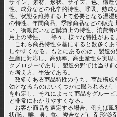
ザイン、素材、形状、サイズ、色、構造
性、成分などの化学的特性、呼吸、熟成
性、状態を維持する上で必要となる温湿
の特性、年間商品、季節商品などの販売
い、衝動買いなど購買上の特性、消費者
用上の特性、….等々、様々な特性がある
これら商品特性を基にすると数多くあ
しやすくなる。もとにあるのは、製造分
生産に対応し、高効率、高生産性を実現
クノロジーであり、製造分野では当り前
た考え方、手法である。
数多くある商品特性のうち、商品構成
効となるものはいくつかに限られるが、
を特定し、それによって商品をグルーピ
と非常にわかりやすくなる。
お客が商品を選定する場合、例えば風
状(咳、喉、鼻、熱、複合など)、剤形(錠