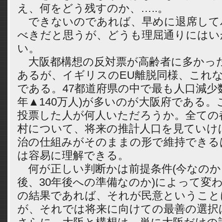
え、何をどう残すのか、…..。
できないのであれば、早めに退席して
べきだと思うが、どうも理屈通りにはい
い。
大阪都構想の反対票が高齢者に多かっ
あるが、イギリスのEU離脱同様、これ
である。47都道府県の中で最も人口減少数(2
年▲140万人)が多いのが大阪府である
投票した人が何人いただろうか。全ての
村について、将来の推計人口を見ていけ
治の仕組みがそのままの形で維持できる
は容易に理解できる。
何が正しい判断かは前提条件(今なのか
後、30年後への準備なのか)によって変
の結果であれば、それが民意ということ
が、それでは将来に向けての最善の選択