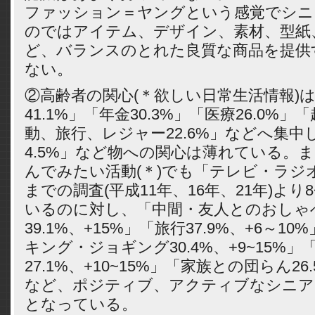
ファッション＝ヤングという感覚でシニ
のではアイテム、デザイン、素材、型紙
ど、バランスのとれた良質な商品を提供
ない。
②高齢者の関心(＊欲しい日常生活情報)
41.1%」「年金30.3%」「医療26.0%
動、旅行、レジャー22.6%」などへ集中
4.5%」など物への関心は薄れている。
んでみたい活動(＊)でも「テレビ・ラジオ
までの調査(平成11年、16年、21年)より
いるのに対し、「中間・友人とのおしゃ
39.1%、+15%」「旅行37.9%、+6～1
キング・ジョギング30.4%、+9~15%
27.1%、+10~15%」「家族との団らん26.
など、ポジティブ、アクティブなシニア
となっている。