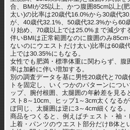
合、BMIが25以上、かつ腹囲85cm以上
太い)の比率は20歳代16.0%から30歳代3
が、40歳代32.1%、50歳代32.3%から60
り始め、70歳以上では25.0%まで減少
伴いBMIは正常範囲なのに腹囲のみ85c
ないのにウエストだけ太い)比率は60歳代29
上では30.35%にもなる。
女性でも肥満・標準体重に関わらず、腹囲
率は加齢に伴い増加する。
別の調査データを基に男性20歳代と70歳
トを固定し、いくつかのパターンについ
ップ、腕付根囲、太腿囲の年齢差を見ると
スト8～10cm、ヒップ1～3cm太くなる
ぼ同じ、太腿囲は逆に3～4cm細くなる
商品をつくると、例えばチェスト・袖・
上着・パンツのウエスト部分だけB体と