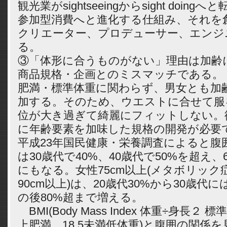
観光業がsightseeingからsight doin
参加型消費へと進化する仕組み、それを
クリエーター、プロデューサー、エンジ
る。
③「体形に合うものがない」理由は加齢
商品規格・企画とのミスマッチである。
肥満・標準体重に関わらず、男女とも加
加する。そのため、ウエストに合せて服
位が大き過ぎて綺麗にフィットしない。
に年齢要素を加味した規格の開発が必要
平成23年国民健康・栄養調査によると腹囲
は30歳代で40%、40歳代で50%を超え、
にもなる。女性75cm以上(メタボリック
90cm以上)は、20歳代30%から30歳代
の後80%超まで増える。
BMI(Body Mass Index 体重÷身長２ 標準
上肥満、18.5未満低体重)と腹囲の関係