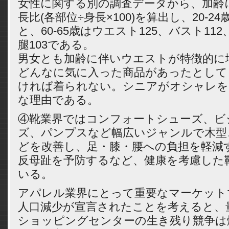
女性に関する別の調査データから、加齢
長比(各部位÷身長×100)を算出し、20-24
と、60-65歳はウエスト125、バスト112
腿103である。
男女とも加齢に伴いウエストが特徴的に
どんなに気に入った商品があったとして
ければ着られない。シニアがオシャレを
な理由である。
④靴業界ではコンフォートシューズ、ビ
ズ、パンプスなど幅広いジャンルで木型
どを改善し、足・膝・腰への負担を軽減
反母趾を予防するなど、健康を考慮した
いる。
アパレル業界にとって重要なマーケット
人口減少が宣言されたことを考えると、
ショッピングセンターの生き残り競争は