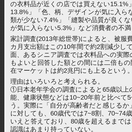
の衣料品が近くの店では買えない15.1%
13.8%」「色、柄、デザインが気に入らな
類が少ない7.4%」「縫製や品質が良くない
が気に入らない5.3%」など消費者の不満
家計調査(2013年総世帯)によると、被服
カ月支出額はこの10年間で約2割減少し
面、あるシニア調査では衣料品への実際
もよいと回答した額との間には二倍もの
在マーケットは約2兆円にも上るという
理由はいろいろと考えられる。
①日本老年学会の調査によると65歳以上
能、健康状態などは10~20年前と比べて5
う。実際に「自分が高齢者だと感じるか」
に対しても、60歳代では7~8割、70~7
いえと答えており、80歳を超えるまで
認識はあまり持っていない。