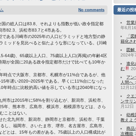
最近の投
ム
No comments
営業
0年全国の総人口は83.8、それよりも指数が低い政令指定都
年6月1
潟市82.3、浜松市83.7と4市ある。
「図
である川崎市の2025年の人口ピラミッドと地方型の静
籍化さ
ピラミッドを見比べると似たような形になっている。(川崎
図解
2024年
5-64歳)、65歳以上人口、75歳以上人口(再掲)の年齢4区
期が全国に20ある政令指定都市だけで比べても10年か
進化
。
む
2
年時点で大阪市、京都市、札幌市が11%台であるが、他
アン
15年遅い2020~2025年である。早くに11%台になった
人間へ
10年時点に比較的高い値を示している市は2040年になっ
12月12
クエ
市は2015年に58%を割り込むが、新潟市、浜松市、
ンサリ
月12日
025年、熊本市、広島市、横浜市、相模原市などは、さら
込むことはない。
幼稚
乗せた北九州市、新潟市、静岡市と京都市、浜松市、千葉
教えよう
あるし、福岡市、さいたま市、堺市、名古屋市、広島市、
商品
どとは、15年もの差がある。75歳以上の人口構成比が
次機能