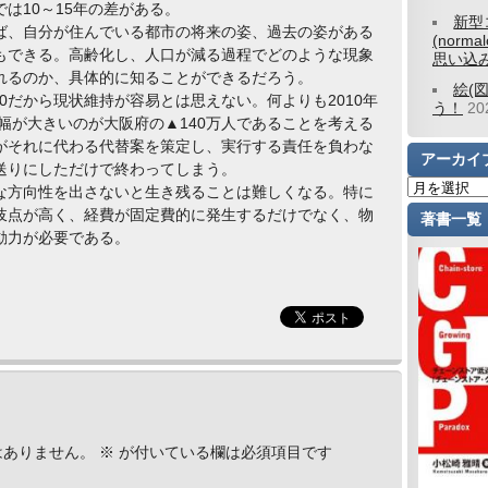
は10～15年の差がある。
新型
、自分が住んでいる都市の将来の姿、過去の姿がある
(norm
もできる。高齢化し、人口が減る過程でどのような現象
思い込
れるのか、具体的に知ることができるだろう。
絵(
0だから現状維持が容易とは思えない。何よりも2010年
う！
2
少幅が大きいのが大阪府の▲140万人であることを考える
がそれに代わる代替案を策定し、実行する責任を負わな
アーカイ
送りにしただけで終わってしまう。
方向性を出さないと生き残ることは難しくなる。特に
岐点が高く、経費が固定費的に発生するだけでなく、物
著書一覧
動力が必要である。
はありません。
※
が付いている欄は必須項目です