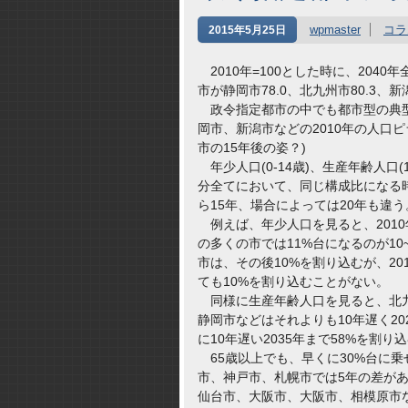
wpmaster
コラ
2015年5月25日
2010年=100とした時に、204
市が静岡市78.0、北九州市80.3、新
政令指定都市の中でも都市型の典型
岡市、新潟市などの2010年の人口
市の15年後の姿？)
年少人口(0-14歳)、生産年齢人口(1
分全てにおいて、同じ構成比になる時
ら15年、場合によっては20年も違う
例えば、年少人口を見ると、2010
の多くの市では11%台になるのが10~
市は、その後10%を割り込むが、20
ても10%を割り込むことがない。
同様に生産年齢人口を見ると、北九州
静岡市などはそれよりも10年遅く2
に10年遅い2035年まで58%を割り
65歳以上でも、早くに30%台に
市、神戸市、札幌市では5年の差が
仙台市、大阪市、大阪市、相模原市な