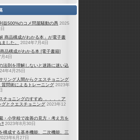
稿
利益500%のコメ問屋騒動の愚
2025
6日
解 商品構成がわかる本」が電子書
れました。
2024年7月4日
 商品構成がわかる本 [電子書籍]
7月4日
の法則を理解しないと迷路に迷い込
024年4月25日
サリング人間からクエスチョニング
；質問術によるトレーニング
2023年
日
スチョニングのすすめ ．．．．ア
ングとクエスチョニング
2023年12
園・小学校で改善の見方・考え方を
‼
2023年8月30日
を構成する基本機能、二次機能、三
2023年6月27日