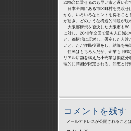
20%台に乗せるのも早い市と遅い市で
日本全国にある市区町村を見渡せば
から、いろいろなヒントを得ること
が起き、どのような構造的問題が現
大阪都構想を否決した大阪市も86.
に対し、2040年全国で最も人口減
と、都構想に反対し、否定した人達
いと、ただ住民投票をし、結論を先
住民はもちろんだが、企業も明確な
リアル店舗を構えた小売業は損益分
理的に商圏が限定される。知恵と行
コメントを残す
メールアドレスが公開されること