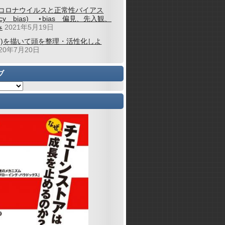
コロナウイルスと正常性バイアス
alcy bias) ⋆bias 偏見、先入観、
み
2021年5月19日
図)を描いて頭を整理・活性化しよ
020年7月20日
ブ