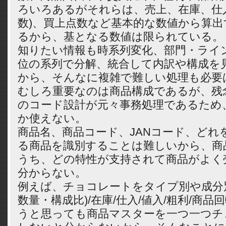
ろいろあるがそれらは、売上、在庫、仕
数)、買上点数など基本的な数値から算
るから、基となる数値は限られている。
知りたい情報も時系列変化、部門・ライ
位の系列で分解、統合して内訳や構成を
から、そんなに複雑で難しい処理も必要
むしろ重要なのは商品構成であるが、残
のコード設計が元々事務処理であるため
か使えない。
商品名、商品コード、JANコード、どれ
る商品を識別することは難しいから、商
うち、どの特性が支持されて商品がよく
分からない。
例えば、チョコレートをタイプ別や成分
数量・構成比)/在庫/仕入/値入/粗利/商
うと思っても商品マスターを一つ一つチ