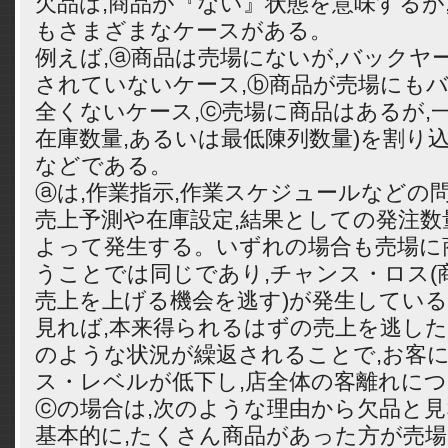
欠品は,商品が『ない』状態を意味するが
もさまざまなケースがある。
例えば,ⓐ商品は売場にないが,バックヤ
されていないケース,ⓑ商品が売場にも
全くないケース,ⓒ売場に商品はあるが,
在庫数量,あるいは最低陳列数量)を割り
などである。
ⓐは,作業指示,作業スケジュールなどの
売上予測や在庫設定,結果としての発注数
よって発生する。いずれの場合も売場に
うことでは同じであり,チャンス・ロス(
売上を上げる機会を逃す)が発生してい
見れば,本来得られるはずの売上を逃した
のような状況が繰返されることで,お客
ス・レベルが低下し,店全体の客離れに
ⓒの場合は,次のような理由から欠品と
基本的に,たくさん商品があった方が売場