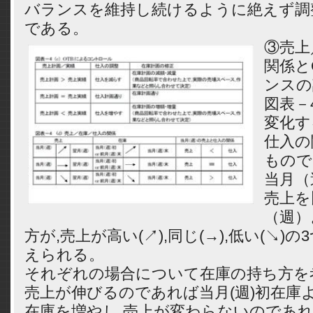
バランスを維持し続けるように絶えず調
である。
③売上
関係と
ンスの
図表－4
変化す
仕入の
もので
当月（
売上を
（週）
方が,売上が高い(↗),同じ(→),低い(↘)
えられる。
それぞれの場合について在庫の持ち方を
売上が伸びるのであれば当月(週)初在庫よ
在庫を増やし,売上が変わらないのであれ