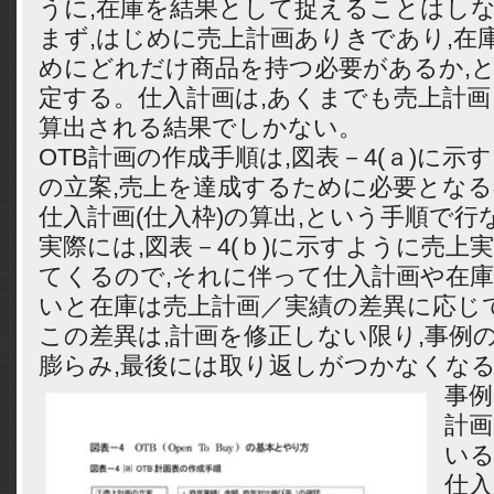
うに,在庫を結果として捉えることはし
まず,はじめに売上計画ありきであり,在
めにどれだけ商品を持つ必要があるか,
定する。仕入計画は,あくまでも売上計
算出される結果でしかない。
OTB計画の作成手順は,図表－4(ａ)に示
の立案,売上を達成するために必要となる
仕入計画(仕入枠)の算出,という手順で行
実際には,図表－4(ｂ)に示すように売上
てくるので,それに伴って仕入計画や在
いと在庫は売上計画／実績の差異に応じ
この差異は,計画を修正しない限り,事例
膨らみ,最後には取り返しがつかなくな
事例
計
いる
仕入