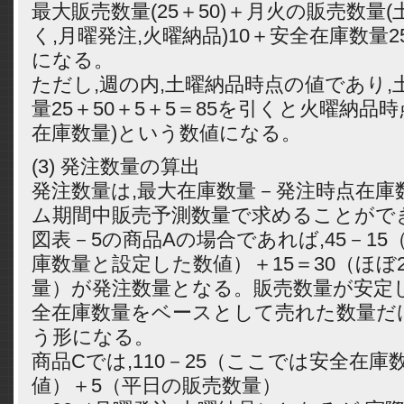
最大販売数量(25＋50)＋月火の販売数量
く,月曜発注,火曜納品)10＋安全在庫数量2
になる。
ただし,週の内,土曜納品時点の値であり,
量25＋50＋5＋5＝85を引くと火曜納品時
在庫数量)という数値になる。
(3) 発注数量の算出
発注数量は,最大在庫数量－発注時点在庫
ム期間中販売予測数量で求めることがで
図表－5の商品Aの場合であれば,45－1
庫数量と設定した数値）＋15＝30（ほぼ
量）が発注数量となる。販売数量が安定
全在庫数量をベースとして売れた数量だ
う形になる。
商品Cでは,110－25（ここでは安全在
値）＋5（平日の販売数量）