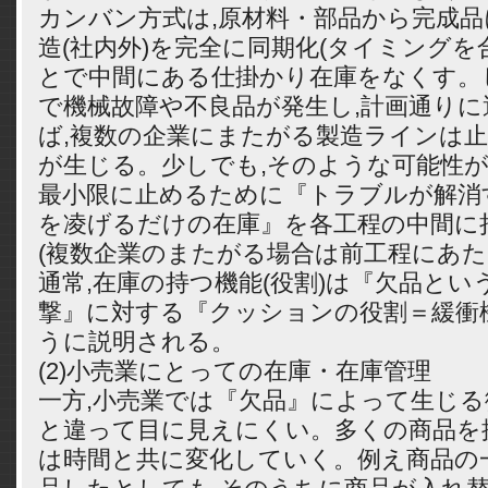
カンバン方式は,原材料・部品から完成
造(社内外)を完全に同期化(タイミングを
とで中間にある仕掛かり在庫をなくす。
で機械故障や不良品が発生し,計画通り
ば,複数の企業にまたがる製造ラインは止
が生じる。少しでも,そのような可能性が
最小限に止めるために『トラブルが解消
を凌げるだけの在庫』を各工程の中間に
(複数企業のまたがる場合は前工程にあた
通常,在庫の持つ機能(役割)は『欠品と
撃』に対する『クッションの役割＝緩衝
うに説明される。
(2)小売業にとっての在庫・在庫管理
一方,小売業では『欠品』によって生じ
と違って目に見えにくい。多くの商品を
は時間と共に変化していく。例え商品の