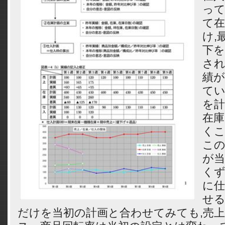
っ
て在
け,
下
され
績が
てい
を計
在
く
こ
が当
くず
に仕
せ
だけを当初の計画と合わせてみても,売