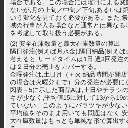
場合である。この場合には曜日による変
ないが,月の上旬／中旬／下旬,あるいは第1
いう変化を見ておく必要がある。また,祭
域の行事が入る場合など通常とは異なる
を考慮して取り扱う必要がある。
(2) 安全在庫数量と最大在庫数量の算出
隔日発注(例えば月水金),隔日納品(例えば
考えると,リードタイムは1日,週3回発注
は２日分の売上をカバーする。
金曜発注は,土日月（＋火;納品時間が開店
の場合は火曜分まで）分の発注が必要に
図表－5に示した商品Aは,土日やチラシ
キが少なく,平均値15に対して13から1
ていない。このようにバラツキが少ない
平均値をそのまま用いても問題はなく,
大在庫数量はもっとも単純な形で算出す