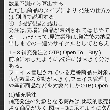
数量予測から算出する。
ただし,商品のタイプにより,発注の仕方
は,別項で説明する。
④ 納品確認と品出し
発注は,売場に商品が陳列されてはじめ
る。したがって,発注業務は,発注後の納品
出しまでの一連のサイクルとしてとらえ
1－3.補充発注とOTB( Open To Buy )
前項に示したように,発注には大きく分け
ある。
フェイス管理されている定番商品を対象
販売数量の変動が大きく,フェイス管理
や季節商品などを対象としたOTB( Open T
(1)補充発注
補充発注の対象となる商品は,比較的販売
さな商品が多く,図表－3に示すように欠