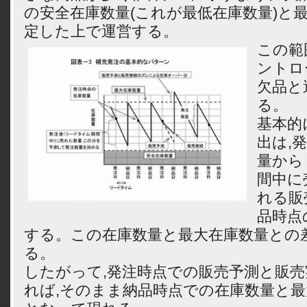
の安全在庫数量(これが最低在庫数量)と
定した上で運営する。
この
範
ントロ
欠品と
る。
基本的
出は,
量から
間中に
れる販
品時点
する。この在庫数量と最大在庫数量との
る。
したがって,発注時点での販売予測と販
れば,そのまま納品時点での在庫数量と