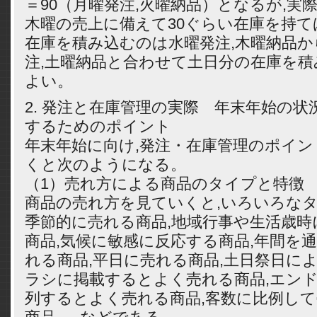
＝90（月曜発注,火曜納品）となるが,実
木曜の売上に備えて30ぐらい在庫を持て
在庫を積み込むのは水曜発注,木曜納品か
注,土曜納品と合わせて土日分の在庫を
よい。
2. 発注と在庫管理の実際 年末年始の
するためのポイント
年末年始に向け,発注・在庫管理のポイ
くと次のようになる。
（1）売れ方による商品のタイプと特徴
商品の売れ方を見ていくと,いろいろな
季節的に売れる商品,地域行事や生活歳
商品,気候に敏感に反応する商品,年間を
れる商品,平日に売れる商品,土日祭日に
ラシに掲載するとよく売れる商品,エン
列するとよく売れる商品,客数に比例し