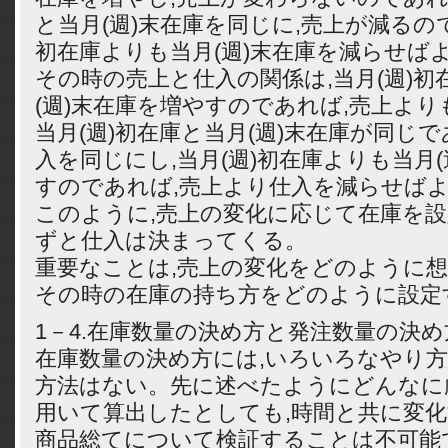
と当月(週)末在庫を同じに,売上が減るの
初在庫よりも当月(週)末在庫を減らせば
その時の売上と仕入の関係は,当月(週)初
(週)末在庫を増やすのであれば,売上より
当月(週)初在庫と当月(週)末在庫が同じで
入を同じにし,当月(週)初在庫よりも当月
すのであれば,売上より仕入を減らせば
このように,売上の変化に応じて在庫を
ずと仕入は決まってくる。
重要なことは,売上の変化をどのように想
その時の在庫の持ち方をどのように設定
1－4.在庫数量の決め方と発注数量の決め
在庫数量の決め方には,いろいろなやり方
方法はない。先に述べたようにどんなに
用いて算出したとしても,時間と共に変
商品総てについて検証することは不可能