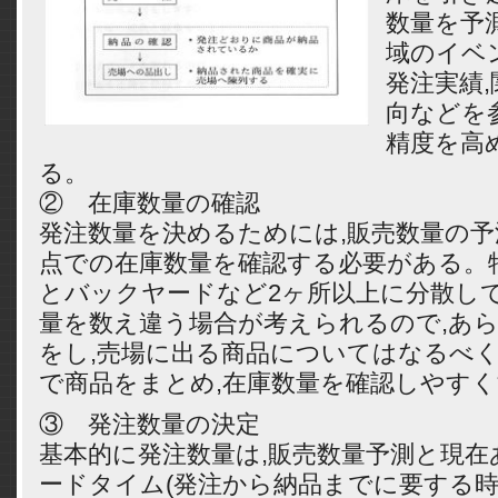
数量を予
域のイベン
発注実績
向などを
精度を高
る。
② 在庫数量の確認
発注数量を決めるためには,販売数量の
点での在庫数量を確認する必要がある。
とバックヤードなど2ヶ所以上に分散して
量を数え違う場合が考えられるので,あ
をし,売場に出る商品についてはなるべ
で商品をまとめ,在庫数量を確認しやす
③ 発注数量の決定
基本的に発注数量は,販売数量予測と現在
ードタイム(発注から納品までに要する時