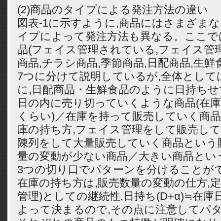
(2)商品のタイプによる発注方法の違い
図表-1に示すように,商品にはさまざまな
イプによって発注方法も異なる。ここで
品(フェイス管理されている,フェイス管理
商品,チラシ商品,季節商品,日配商品,生
7つに分けて説明しているが,全体として
に,日配商品・生鮮食品のように日持ちせ
日の内に売り切っていくような商品(在庫
くらい)／在庫を持って販売していく商
庫の持ち方,フェイス管理をして販売し
陳列をして大量販売していく商品という
量の変動が少ない商品／大きい商品とい
3つの切り口でパターンを分けることが
在庫の持ち方は,販売数量の変動の仕方,定
管理)としての継続性,日持ち(D+α)≒在
よって決まるので,その点に注意してパタ