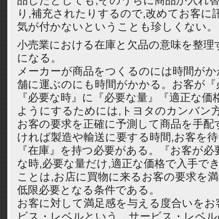
品したとしても,そのうちに商品が入れ
り,補充されたりするので,改めてお客に
気が付かないということも珍しくない。
小売業における在庫と欠品の意味を整理
になる。
メーカーが商品をつくるのには時間がか
舗に運ぶのにも時間がかかる。お客が『
『必要な時』に『必要な量』『適正な価
ようにするためには,トヨタのカンバン方
お客の要求を正確に予測して商品を手配
ければ製造や輸送に要する時間,お客を
『在庫』を持つ必要がある。『お客が必要
な時,必要な量だけ,適正な価格で入手で
ことは,お店に買物に来るお客の要求を
低限必要となる条件である。
お客に対して満足感を与える度合いをお
ビス・レベルという。サービス・レベル