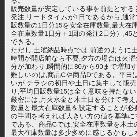
る。
販売数量が安定している事を前提とする
発注,リードタイムが1日であるから,通
販数量の1日分15を安全在庫数量,最大在
全在庫数量1日分＋1回の発注2日分）,4
できる。
ただし,土曜納品時点では,前述のように土
時間が開店前なら不要,夕方の場合は火
分が加わり,瞬間的に80から90まで増加
難しいのは,商品Cや商品Dである。平日
いが,チラシの初日や土日に集中して販
り,平均日販数量15は全く意味を持たない
厳密には,月火水金と木土日を分けて考え
数量と最大在庫数量を設定することが必
の手間を考えれば大きい方の値を基準に
である。商品Cでは,安全在庫数量を木土の
最大在庫数量は多少多めに感じるかもし