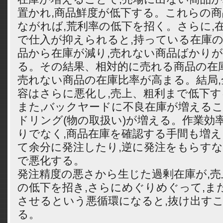
置かれ,商品鮮度が低下する。これらの
ながれば,荒利率の低下を招く。さらに,
で仕入が抑えられると,持っている在庫の
品から在庫が減り,売れない商品ばかり
る。その結果、相対的に売れる商品の在
売れない商品の在庫比率が高まる。結局,
容はさらに悪化し,売上、粗利まで低下す
また,バックヤードに不良在庫が増えるこ
ドリング(物の取扱い)が増える。作業効
りでなく,商品在庫を確認する手間も増え
て余分に発注したり,逆に発注をもらすな
で悪化する。
発注精度の悪さから生じた過剰在庫が,売上
の低下を招き,さらにめぐりめぐって,ま
させるという悪循環になると,抜け出す
る。