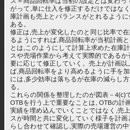
ス＝商品回転率は当初の設定とは変わっ
がって,単に仕入を修正するだけではなく
庫計画も売上とバランスがとれるように
ある。
修正は,売上が変化したのと同じ比率で
るようにすれば,商品回転率が当初計画
とは,このようにして計算上求めた在庫
スや売場作業から考えて実際的であるか
要に応じて修正していく。売上が計画以
ば,商品回転率をより高めるように手を加
には,多少効率は落ちるが在庫の減らし
る。
これらの関係を整理したのが図表－4(c)
OTBを行う上で重要なことは, OTBの計
実績を埋め込んでいくことではなく,売
スが時間と共に変化していく様子を計画
らし合わせて確認し,実際の売場運営の