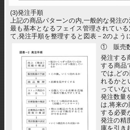
(3)発注手順
上記の商品パターンの内,一般的な発注
最も基本となるフェイス管理されている
て,発注手順を整理すると図表－2のよう
① 販売
発注する
する商品
では,ど
れるかと
っていな
発注数量
は,将来
する必要
発注の精
庫を引き