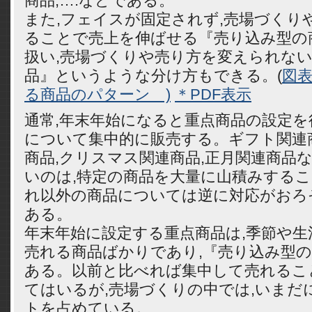
商品,….などである。
また,フェイスが固定されず,売場づくり
ることで売上を伸ばせる『売り込み型の
扱い,売場づくりや売り方を変えられな
品』というような分け方もできる。(
図表
る商品のパターン )
＊PDF表示
通常,年末年始になると重点商品の設定を
について集中的に販売する。ギフト関連
商品,クリスマス関連商品,正月関連商品
いのは,特定の商品を大量に山積みするこ
れ以外の商品については逆に対応がおろ
ある。
年末年始に設定する重点商品は,季節や生
売れる商品ばかりであり,『売り込み型
ある。以前と比べれば集中して売れるこ
てはいるが,売場づくりの中では,いまだ
トを占めている。