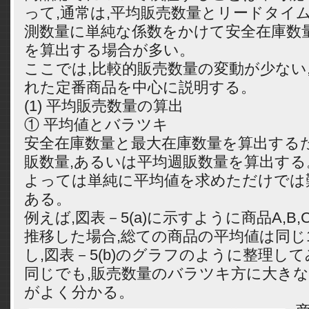
って,通常は,平均販売数量とリードタイ
測数量に単純な係数をかけて安全在庫数
を算出する場合が多い。
ここでは,比較的販売数量の変動が少ない
れた定番商品を中心に説明する。
(1) 平均販売数量の算出
① 平均値とバラツキ
安全在庫数量と最大在庫数量を算出するた
販数量,あるいは平均週販数量を算出する
よっては単純に平均値を求めただけでは
ある。
例えば,図表－5(a)に示すように商品A,B,
推移した場合,総ての商品の平均値は同じ
し,図表－5(b)のグラフのように整理し
同じでも,販売数量のバラツキ方に大き
がよく分かる。