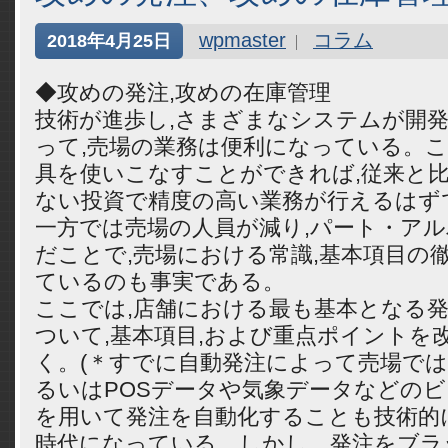
wpmaster
コラム
2018年4月25日
◆攻めの発注,攻めの在庫管理
技術が進歩し,さまざまなシステムが開
って,売場の業務は便利になっている。
具を使いこなすことができれば,従来と
ない投資で精度の高い業務が行えるはず
一方では売場の人員が減り,パート・ア
だことで,売場における常識,基本項目の
ているのも事実である。
ここでは,店舗における最も基本となる
ついて,基本項目,および重点ポイントを
く。(＊すでに自動発注によって売場で
るいはPOSデータや気象データなどのビ
を用いて発注を自動化することも技術的
時代になっている。しかし、発注をブラ