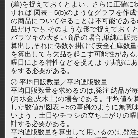
(差)を捉えておくとよい。さらに正確に
すれば,図表－5(b)のようなグラフを作
の商品についてやることは不可能である
品だけでも,そのような形で捉えておくと
バラツキの大きい商品の場合,単純に販
算出し,それに係数を掛けて安全在庫数量
を算出しても欠品を起こす可能性がある
曜日による特性などを捉え,より実態に
をする必要がある。
② 平均日販数量／平均週販数量
平均日販数量を求めるのは,発注,納品が毎
(月水金,火木土)の場合である。平均値を
した数値が図表－5の事例のように無意
いよう，土日やチラシの立ち上がりの曜
計する必要がある。
平均週販数量を算出して用いるのは,発注