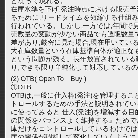
となって現れる。
在庫水準を下げ,発注時点における販売予
るために,リードタイムを短縮する仕組
行われている。しかし,一方では,年間で
売数量の変動が少ない商品でも週販数量
差があり,厳密に見た場合,現在用いている
大在庫数量という在庫基準自体が適正な
という問題が残る。長年放置されている
り,できる限り単純化して対応している
(2) OTB( Open To Buy )
①OTB
OTBは,一般に仕入枠(発注)を管理するこ
トロールするための手法と説明されてい
に使ってみると,仕入(発注)を増減する
の関係をバランスよく維持する』ためで
庫だけをコントロールしているわけでは
庫の関係が調和して変化していくように