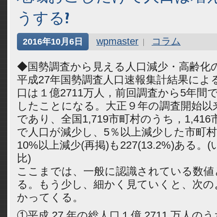
うする?
wpmaster
コラム
2016年10月6日
◆国勢調査から見える人口減少・高齢化
平成27年国勢調査人口速報集計結果によ
口は１億2711万人，前回調査から5年間
したことになる。大正９年の調査開始以
であり、全国1,719市町村のうち，1,416
で人口が減少し、5％以上減少した市町村は82
10%以上減少(再掲)も227(13.2%)ある
比)
ここまでは、一般に認識されている数値
る。もう少し、細かく見ていくと、次の
かってくる。
①平成 27 年の総人口１億 2711 万人