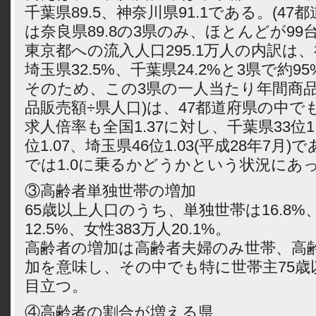
千葉県89.5、神奈川県91.1である。(47
は奈良県89.8の3県のみ、ほとんどが99
東京都への流入人口295.1万人の内訳は、
埼玉県32.5%、千葉県24.2%と3県で約9
そのため、この3県の一人当たり年間商品
品販売額÷県人口)は、47都道府県の中で
求人倍率も全国1.37に対し、千葉県33位1
位1.07、埼玉県46位1.03(平成28年7月
では1.0に乗るかどうかという状況にあ
③高齢者単独世帯の増加
65歳以上人口のうち、単独世帯は16.8%、
12.5%、女性383万人20.1%。
高齢者の増加は高齢者夫婦のみ世帯、高
加を意味し、その中でも特に世帯主75歳
目立つ。
④高齢者の割合が増える県