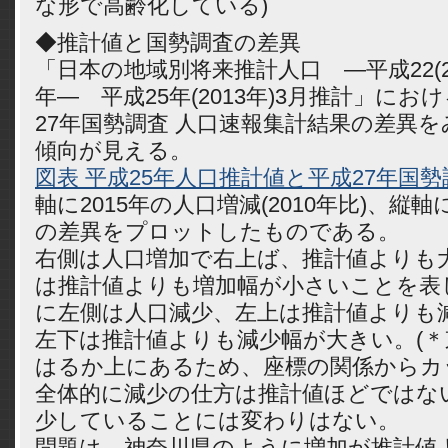
な形で高齢化している)
◆推計値と国勢調査の差異
「日本の地域別将来推計人口 —平成22(2010
年— 平成25年(2013年)3月推計」に
27年国勢調査 人口速報集計結果の差異
傾向が見える。
図表 平成25年人口推計値と平成27年国
軸に2015年の人口増減(2010年比)、縦
の差異をプロットしたものである。
右側は人口増加で右上ば、推計値よりも
は推計値よりも増加幅が小さいことを表
に左側は人口減少、左上は推計値よりも
左下は推計値よりも減少幅が大きい。(
はるか上にあるため、座標の関係からカ
全体的に減少の仕方は推計値ほどではな
少していることには変わりはない。
問題は、神奈川県のように増加が推計値