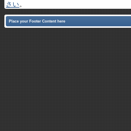
さい
。
Place your Footer Content here