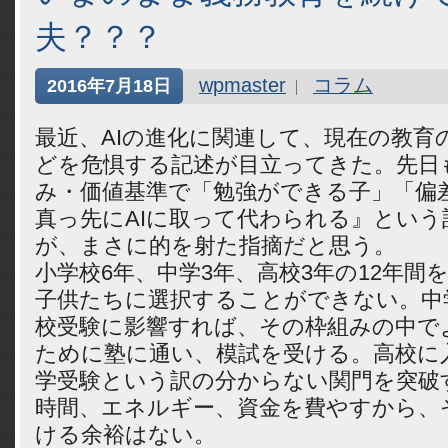
夫？？？
wpmaster
コラム
2016年7月18日
最近、AIの進化に関連して、現在の教育
どを危惧する記述が目立ってきた。先日
み・価値基準で「勉強ができる子」「偏
真っ先にAIに取って代わられる』という
が、まさに的を射た指摘だと思う。
小学校6年、中学3年、高校3年の12年間
子供たちに選択することができない。中
校受験に影響すれば、その枠組みの中で
ために塾に通い、模試を受ける。高校に
学受験という訳の分からない関門を突破
時間、エネルギー、資金を費やすから、
ける余裕はない。