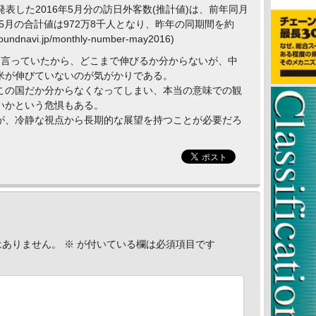
に発表した2016年5月分の訪日外客数(推計値)は、前年同月
年1-5月の合計値は972万8千人となり、昨年の同期間を約
navi.jp/monthly-number-may2016)
と言っていたから、どこまで伸びるか分からないが、中
米が伸びていないのが気がかりである。
この国だか分からなくなってしまい、本当の意味での観
いかという危惧もある。
が、冷静な視点から長期的な展望を持つことが必要だろ
はありません。
※
が付いている欄は必須項目です