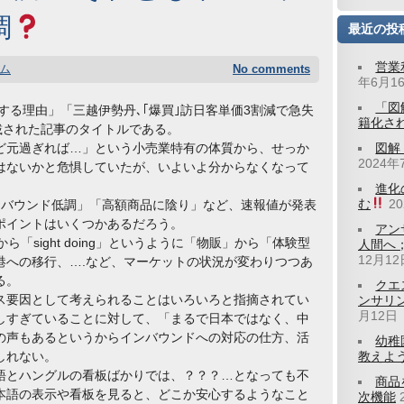
調
最近の投
営業
ム
No comments
年6月1
「図
壊する理由」「三越伊勢丹､｢爆買｣訪日客単価3割減で急失
籍化さ
掲載された記事のタイトルである。
ど元過ぎれば…」という小売業特有の体質から、せっか
図解
2024年
はないかと危惧していたが、いよいよ分からなくなって
進化
む
2
ンバウンド低調」「高額商品に陰り」など、速報値が発表
ポイントはいくつかあるだろう。
アン
」から「sight doing」というように「物販」から「体験型
人間へ
12月12
港への移行、….など、マーケットの状況が変わりつつあ
る。
クエ
ス要因として考えられることはいろいろと指摘されてい
ンサリ
月12日
しすぎていることに対して、「まるで日本ではなく、中
の声もあるというからインバウンドへの対応の仕方、活
幼稚
しれない。
教えよう
語とハングルの看板ばかりでは、？？？…となっても不
商品
本語の表示や看板を見ると、どこか安心するようなこと
次機能