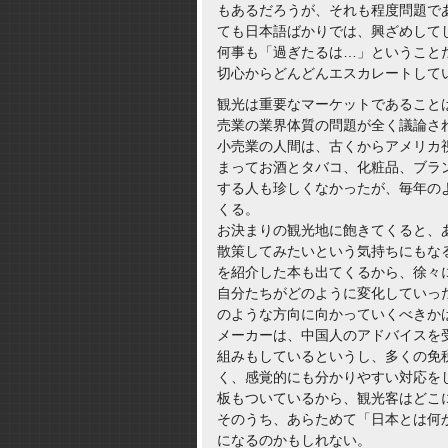
もあるだろうが、それも程度問題で
ても日本語ばかりでは、興ざめして
何事も「過ぎたるは…」ということ
切心からどんどんエスカレートして
観光は重要なマーケットであること
売業の業界体質の問題が全く議論さ
小売業の人間は、古くからアメリカ
まってお酒とタバコ、化粧品、ブラ
する人も珍しくなかったが、毎年の
くる。
お決まりの観光地に飽きてくると、
散策してみたいという気持ちにもな
を紹介した本も出てくるから、徐々
自分たちがどのように変化していっ
のような方向に向かっていくべきか
メーカーは、中国人のアドバイスを
組みもしているというし、多くの免
く、感覚的にも分かりやすい対応を
板もついているから、観光客はどこ
そのうち、あらためて「日本とは何
になるのかもしれない。