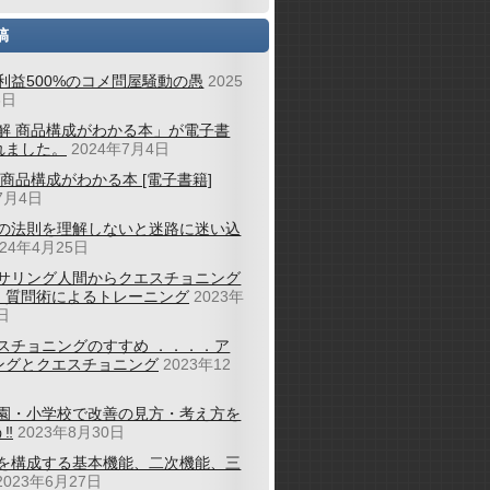
稿
利益500%のコメ問屋騒動の愚
2025
6日
解 商品構成がわかる本」が電子書
れました。
2024年7月4日
 商品構成がわかる本 [電子書籍]
7月4日
の法則を理解しないと迷路に迷い込
024年4月25日
サリング人間からクエスチョニング
；質問術によるトレーニング
2023年
日
スチョニングのすすめ ．．．．ア
ングとクエスチョニング
2023年12
園・小学校で改善の見方・考え方を
‼
2023年8月30日
を構成する基本機能、二次機能、三
2023年6月27日