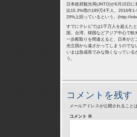
日本政府観光局(JNTO)が6月15日
比15.3%増の189万4千人、2016
29%上回っているという。(http://inbound
すでにテレビでは1千万人を超えた
国、台湾、韓国などアジア中心で欧
一歩舵取りを間違えると、日本がど
光立国から遠ざかってしまうのでな
いまは急成長でみな熱くなっている
う。
コメントを残す
メールアドレスが公開されること
コメント
※