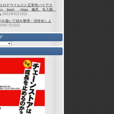
コロナウイルスと正常性バイアス
alcy bias) ⋆bias 偏見、先入観、
み
2021年5月19日
図)を描いて頭を整理・活性化しよ
020年7月20日
ブ