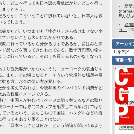
あり、どこへ行っても日本語の看板ばかり、どこへ行っ
新型
しまうだろう。
(norm
だろうが、こういうことに慣れていないと、日本人は親
思い込
いってしまう。
絵(
う！
2
は確かだが、いつまでも「物売り」から抜け出せない小
れていないことも大いに気がかりである。
視察に行っているから分かるはずであるが、昔はみな決
アーカイ
ンド品などを買ってきたものである。数十万円買い物を
ように行っていると、そのうち買えるものがなくなって
著書一覧
あまり観光客がいかないようなニューヨークの裏通りを
る。また、その頃になると、そういう穴場的な場所や店
に動き方、お金の使い方が変わる。
たかを考えてみれば、今後我国のインバウンド消費がど
はある程度イメージできる。
受け、中国人が好むパッケージに切り替えるなどの取り
税コーナーでは専門スタッフを配置して言葉だけではな
しているという。あちこちに中国語、ハングルなどの看
に行ってもあまり困ることはない。
か」「日本らしさとは何か」という議論が聞かれるよう