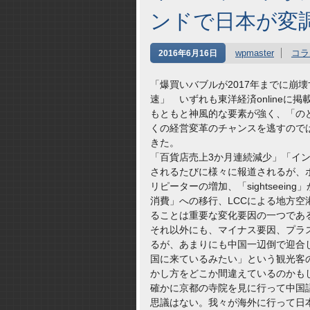
ンドで日本が変
wpmaster
コラ
2016年6月16日
「爆買いバブルが2017年までに崩
速」 いずれも東洋経済onlineに
もともと神風的な要素が強く、「の
くの経営変革のチャンスを逃すので
きた。
「百貨店売上3か月連続減少」「イ
されるたびに様々に報道されるが、
リピーターの増加、「sightseeing
消費」への移行、LCCによる地方空
ることは重要な変化要因の一つであ
それ以外にも、マイナス要因、プラ
るが、あまりにも中国一辺倒で迎合
国に来ているみたい」という観光客
かし方をどこか間違えているのかも
確かに京都の寺院を見に行って中国
思議はない。我々が海外に行って日