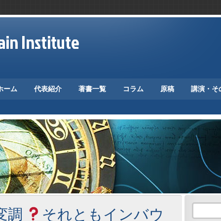
in Institute
ホーム
代表紹介
著書一覧
コラム
原稿
講演・そ
変調
それともインバウ